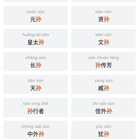
yuán sūn
xián sūn
元
贤
孙
孙
huáng tài sūn
wén sūn
皇太
文
孙
孙
zhǎng sūn
sūn chuán fāng
长
传芳
孙
孙
tiān sūn
zāng sūn
天
臧
孙
孙
sūn xíng zhě
zhí wài sūn
行者
侄外
孙
孙
zhōng wài sūn
yóu sūn
中外
犹
孙
孙