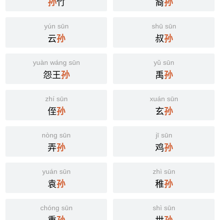
竹
裔
孙
孙
yún sūn
shū sūn
云
叔
孙
孙
yuàn wáng sūn
yǔ sūn
怨王
禹
孙
孙
zhí sūn
xuán sūn
侄
玄
孙
孙
nòng sūn
jī sūn
弄
鸡
孙
孙
yuán sūn
zhì sūn
袁
稚
孙
孙
chóng sūn
shì sūn
重
世