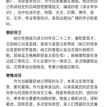
解》，深受皇帝赏识，为今后发展奠定基础。他还把自
己熟读经史的见闻感悟整理成文，编成四卷《渌水亭杂
识》，当中包含历史、地理、天文、历算、佛学、音
乐、文学、考证等等知识，表现出相当广博的学识和爱
好。
御前侍卫
纳兰性德成为进士时年仅二十二岁，康熙爱其才，
又因纳兰出身显赫，家族与皇室沾亲带故（纳兰的母亲
出身爱新觉罗皇族；纳兰的曾祖父金台吉是叶赫部贝
勒，其妹孟古格格即是皇太极生母），故被康熙留在身
边授三等侍卫，不久后晋升为一等侍卫，多次随康熙出
巡。还曾奉旨出使梭龙，考察沙俄侵边情况。
寄情诗词
作为当朝重臣纳兰明珠的长子，本来注定荣华富
贵，繁花著锦。作为皇帝身边的，以英俊威武的武官身
份参与风流斯文的诗文之事。随皇帝南巡北狩，游历四
方，奉命参与重要的战略侦察，随皇上唱和诗词，译制
著述，因称圣意，多次受到恩赏，是人们羡慕的文武兼