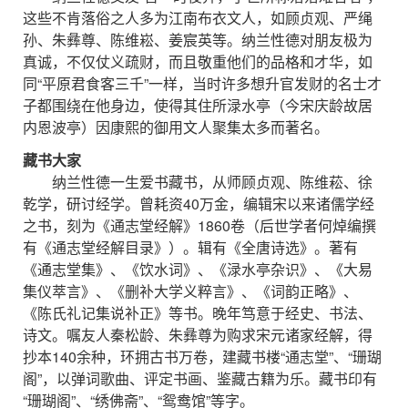
这些不肯落俗之人多为江南布衣文人，如顾贞观、严绳
孙、朱彝尊、陈维崧、姜宸英等。纳兰性德对朋友极为
真诚，不仅仗义疏财，而且敬重他们的品格和才华，如
同“平原君食客三千”一样，当时许多想升官发财的名士才
子都围绕在他身边，使得其住所渌水亭（今宋庆龄故居
内恩波亭）因康熙的御用文人聚集太多而著名。
藏书大家
纳兰性德一生爱书藏书，从师顾贞观、陈维菘、徐
乾学，研讨经学。曾耗资40万金，编辑宋以来诸儒学经
之书，刻为《通志堂经解》1860卷（后世学者何焯编撰
有《通志堂经解目录》）。辑有《全唐诗选》。著有
《通志堂集》、《饮水词》、《渌水亭杂识》、《大易
集仪萃言》、《删补大学义粹言》、《词韵正略》、
《陈氏礼记集说补正》等书。晚年笃意于经史、书法、
诗文。嘱友人秦松龄、朱彝尊为购求宋元诸家经解，得
抄本140余种，环拥古书万卷，建藏书楼“通志堂”、“珊瑚
阁”，以弹词歌曲、评定书画、鉴藏古籍为乐。藏书印有
“珊瑚阁”、“绣佛斋”、“鸳鸯馆”等字。