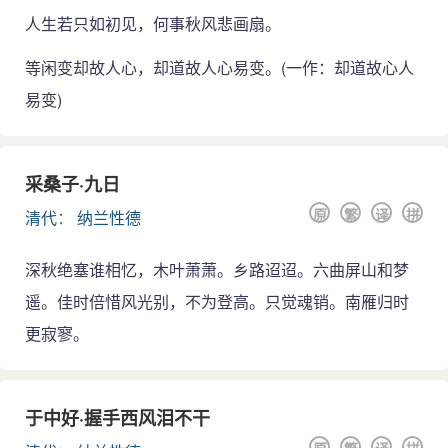
人生若只如初见，何事秋风悲画扇。
等闲变却故人心，却道故人心易变。(一作：却道故心人
易变)
采桑子·九日
原
繁
译
拼
清代
：
纳兰性德
深秋绝塞谁相忆，木叶萧萧。乡路迢迢。六曲屏山和梦
遥。佳时倍惜风光别，不为登高。只觉魂销。南雁归时
更寂寥。
于中好·握手西风泪不干