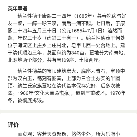
英年早逝
纳兰性德于康熙二十四年（1685年）暮春抱病与好
友一聚，一醉一咏三叹，而后一病不起。七日后，于康
熙二十四年五月三十日（公元1685年7月1日）溘然而
逝，年仅三十岁（虚龄三十有一）。纳兰性德葬于何处
位于海淀区上庄乡上庄村北，皂甲屯西一处台地上。建
于清代顺治三年，总面积约为340亩，墓地分为南寿地、
北寿地两个部分，共有宝顶9座，土坟两座。
纳兰性德墓的宝顶建筑宏大，底座为青石，宝顶中
部为汉白玉，镌刻有图案，上部为三合土夯实的半圆
顶。纳兰氏家族墓地在清代基本保存完好，后多次被
盗。1966年“文化大革命”期间，遭到严重破坏。1970年
冬，被彻底拆毁。
评价
顾贞观：容若天资超逸，悠然尘外，所为乐府小