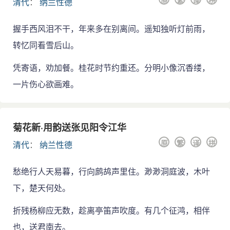
原
繁
译
拼
清代
：
纳兰性德
握手西风泪不干，年来多在别离间。遥知独听灯前雨，
转忆同看雪后山。
凭寄语，劝加餐。桂花时节约重还。分明小像沉香缕，
一片伤心欲画难。
菊花新·用韵送张见阳令江华
原
繁
译
拼
清代
：
纳兰性德
愁绝行人天易暮，行向鹧鸪声里住。渺渺洞庭波，木叶
下，楚天何处。
折残杨柳应无数，趁离亭笛声吹度。有几个征鸿，相伴
也，送君南去。