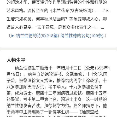
的超逸才华，使其诗词创作呈现出独特的个性和鲜明的
艺术风格。流传至今的《木兰花令·拟古决绝词》——“人
生若只如初见，何事秋风悲画扇？等闲变却故人心，却
道故人心易变。”富于意境，是其众多代表作之一。 ...
〔
► 纳兰性德的诗文(218篇)
纳兰性德的名句(100条)
〕
人物生平
纳兰性德生于顺治十一年腊月十二日（公元1655年1
月19日），纳兰自幼饱读诗书，文武兼修，十七岁入国
子监，被祭酒徐文元赏识，推荐给内阁学士徐乾学。十
八岁参加顺天府乡试，考中举人。十九岁参加会试中
第，成为贡士。康熙十二年因病错过殿试。康熙十五年
补殿试，考中第二甲第七名，赐进士出身。这一时期的
纳兰性德发奋苦读，拜徐乾学为师。在名师指导下，他
于两年中主持编纂了一部儒学汇编——《通志堂经