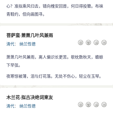
心？准拟乘风归去，错向槐安回首，何日得投簪。布袜
青鞋约，但向画图寻。
菩萨蛮·萧萧几叶风兼雨
原
繁
译
拼
清代
：
纳兰性德
萧萧几叶风兼雨，离人偏识长更苦。欹枕数秋天，蟾蜍
下早弦。
夜寒惊被薄，泪与灯花落。无处不伤心，轻尘在玉琴。
木兰花·拟古决绝词柬友
原
繁
译
拼
清代
：
纳兰性德