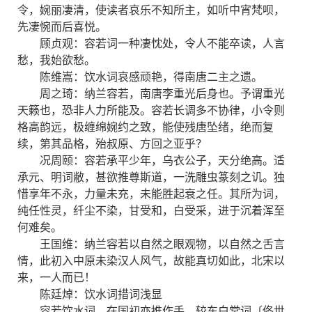
令，婉丽凄清，使读者哀乐不知所主，如听中宵梵呗，
先凄惋而后喜悦。
顾贞观：容若词一种凄忱处，令人不能卒读，人言
愁，我始欲愁。
陈维嵩：饮水词哀感顽艳，得南唐二主之遗。
周之琦：纳兰容若，南唐李重光后身也。予谓重光
天籁也，恐非人力所能及。容若长调多不协律，小令则
格高韵远，极缠绵婉约之致，能使残唐坠绪，绝而复
续，第其品格，殆叔原、方回之亚乎？
况周颐：容若承平少年，乌衣公子，天分绝高。适
承元、明词敝，甚欲推尊斯道，一洗雕虫篆刻之讥。独
惜享年不永，力量未充，未能胜起衰之任。其所为词，
纯任性灵，纤尘不染，甘受和，白受采，进于沉着浑至
何难矣。
王国维：纳兰容若以自然之眼观物，以自然之舌言
情，此初入中原未染汉人风气，故能真切如此，北宋以
来，一人而已！
陈廷焯：饮水词措词浅显
容若饮水词，在国初亦推作手，较东白堂词〔佟世