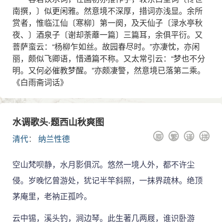
南撰，〕似更闲雅。然意境不深厚，措词亦浅显。余所
赏者，惟临江仙〔寒柳〕第一阕，及天仙子〔渌水亭秋
夜、〕酒泉子〔谢却荼蘼一篇〕三篇耳，余俱平衍。又
菩萨蛮云：“杨柳乍如丝。故园春尽时。”亦凄忱，亦闲
丽，颇似飞卿语，惜通篇不称。又太常引云：“梦也不分
明。又何必催教梦醒。”亦颇凄警，然意境已落第二乘。
《白雨斋词话》
水调歌头·题西山秋爽图
原
繁
译
拼
清代
：
纳兰性德
空山梵呗静，水月影俱沉。悠然一境人外，都不许尘
侵。岁晚忆曾游处，犹记半竿斜照，一抹界疏林。绝顶
茅庵里，老衲正孤吟。
云中锡，溪头钓，涧边琴。此生著几两屐，谁识卧游