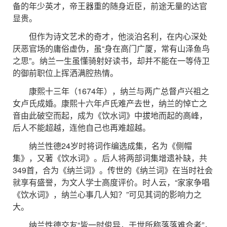
备的年少英才，帝王器重的随身近臣，前途无量的达官
显贵。
但作为诗文艺术的奇才，他淡泊名利，在内心深处
厌恶官场的庸俗虚伪，虽“身在高门广厦，常有山泽鱼鸟
之思”。纳兰一生虽懂骑射好读书，却并不能在一等侍卫
的御前职位上挥洒满腔热情。
康熙十三年（1674年），纳兰与两广总督卢兴祖之
女卢氏成婚。康熙十六年卢氏难产去世，纳兰的悼亡之
音由此破空而起，成为《饮水词》中拔地而起的高峰，
后人不能超越，连他自己也再难超越。
纳兰性德24岁时将词作编选成集，名为《侧帽
集》，又著《饮水词》。后人将两部词集增遗补缺，共
349首，合为《纳兰词》。传世的《纳兰词》在当时社会
就享有盛誉，为文人学士高度评价。时人云，“家家争唱
《饮水词》，纳兰心事几人知？”可见其词的影响力之
大。
纳兰性德交友“皆一时俊异，于世所称落落难合者”，