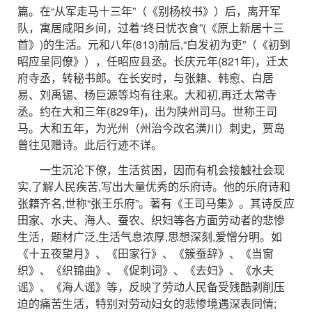
篇。在“从军走马十三年”（《别杨校书》）后，离开军
队，寓居咸阳乡间，过着“终日忧衣食”(《原上新居十三
首》)的生活。元和八年(813)前后,“白发初为吏”（《初到
昭应呈同僚》），任昭应县丞。长庆元年(821年)，迁太
府寺丞，转秘书郎。在长安时，与张籍、韩愈、白居
易、刘禹锡、杨巨源等均有往来。大和初,再迁太常寺
丞。约在大和三年(829年)，出为陕州司马。世称王司
马。大和五年，为光州（州治今改名潢川）刺史，贾岛
曾往见赠诗。此后行迹不详。
一生沉沦下僚，生活贫困，因而有机会接触社会现
实,了解人民疾苦,写出大量优秀的乐府诗。他的乐府诗和
张籍齐名,世称“张王乐府”。著有《王司马集》。其诗反应
田家、水夫、海人、蚕农、织妇等各方面劳动者的悲惨
生活，题材广泛,生活气息浓厚,思想深刻,爱憎分明。如
《十五夜望月》、《田家行》、《簇蚕辞》、《当窗
织》、《织锦曲》、《促刺词》、《去妇》、《水夫
谣》、《海人谣》等，反映了劳动人民备受残酷剥削压
迫的痛苦生活，特别对劳动妇女的悲惨境遇深表同情;