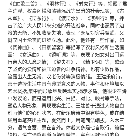
《白□歌二首》、《羽林行》、《射虎行》等，揭露了君
主荒淫、权豪凶横和藩镇混战等黑暗的社会现实；《古
从军》、《辽东行》、《渡辽水》、《凉州行》等，抨
击了给广大人民带来灾难的开边战争，同时也谴责了边
将的无能，不知收复失地，表现了既反对穷兵黩武，又
慨叹国土沦丧的进步立场。此外，他还有一些作品，如
《赛神曲》、《田家留客》等描写了农村风俗和生活画
面；《寄远曲》、《镜听词》等，表现了妇女对出门远
行亲人的思念之情；《望夫石》、《精卫词》等，歌颂
了坚贞的爱情和被压迫者的斗争精神。也有少数作品，
流露出人生无常、叹老伤贫等消极情绪。 王建乐府诗，
善于选择生活中具有典型意义的人物，事件和环境加以
艺术概括,集中而形象地反映现实,揭示矛盾。他很少在诗
中发议论，而是运用比兴、白描、对比、映衬等手法，
塑造人物形象，再现现实生活。王建善于通过人物自白
刻画他们的心理状态，在新乐府诗中很有特色；或在结
尾用重笔突出主题，戛然而止。用笔简洁峭拔，入木三
分，语气含蓄，意在言外。体裁大多是七言歌行，篇幅
较短。语言通俗明晰而凝炼精悍，富有民歌谣谚的色