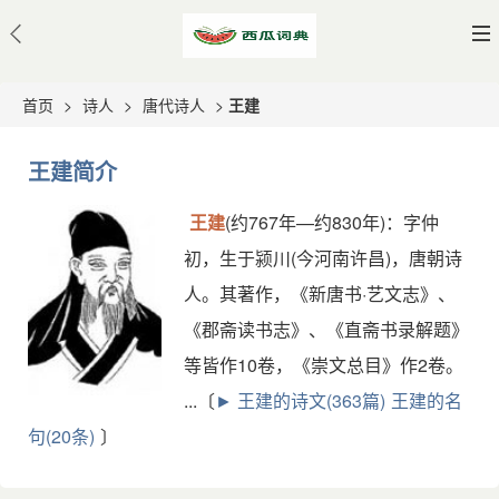
首页
>
诗人
>
唐代诗人
>
王建
王建简介
王建
(约767年—约830年)：字仲
初，生于颍川(今河南许昌)，唐朝诗
人。其著作，《新唐书·艺文志》、
《郡斋读书志》、《直斋书录解题》
等皆作10卷，《崇文总目》作2卷。
...〔
► 王建的诗文(363篇)
王建的名
句(20条)
〕