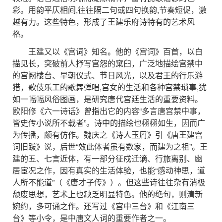
彩。用韵平仄相间,往往隔二句或四句换韵,节奏短促，激
越有力。这些特色，形成了王建乐府诗特有的艺术风
格。
王建又以《宫词》知名。他的《宫词》百首，以白
描见长，突破前人抒写宫怨的窠臼，广泛地描绘宫禁中
的宫阙楼台、早朝仪式、节日风光，以及君王的行乐游
猎，歌伎乐工的歌舞弹唱,宫女的生活和各种宫禁琐事,犹
如一幅幅风俗图画，是研究唐代宫廷生活的重要资料。
欧阳修《六一诗话》曾指出它的内容“多言唐宫禁中事，
皆史传小说所不载者”。诗中的描绘也栩栩如生，因而广
为传播，颇有仿作。魏庆之《诗人玉屑》引《唐王建宫
词旧跋》说，后世“效此体者虽有数家，而建为之祖”。王
建的五、七言近体，有一部分征戍迁谪、行旅离别、幽
居宦况之作，因有真实的生活体验，也能“感动神思，道
人所不能道”（《唐才子传》）。但这些诗往往杂有消极
颓废思想，艺术上也缺乏明显特色。他的绝句，则清新
婉约，多可诵之作。还写过《宫中三台》和《江南三
台》等小令，是中唐文人词的重要作者之一。