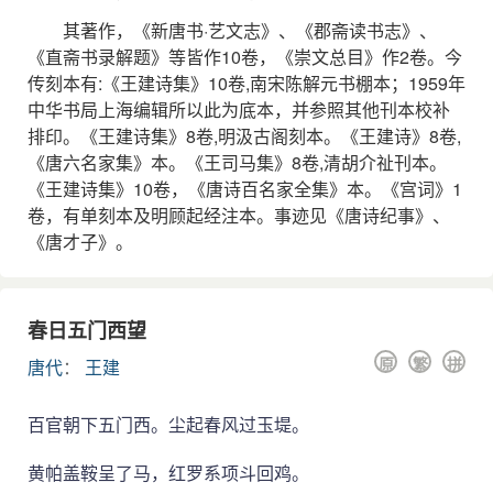
其著作，《新唐书·艺文志》、《郡斋读书志》、
《直斋书录解题》等皆作10卷，《崇文总目》作2卷。今
传刻本有:《王建诗集》10卷,南宋陈解元书棚本；1959年
中华书局上海编辑所以此为底本，并参照其他刊本校补
排印。《王建诗集》8卷,明汲古阁刻本。《王建诗》8卷,
《唐六名家集》本。《王司马集》8卷,清胡介祉刊本。
《王建诗集》10卷，《唐诗百名家全集》本。《宫词》1
卷，有单刻本及明顾起经注本。事迹见《唐诗纪事》、
《唐才子》。
春日五门西望
原
繁
拼
唐代
：
王建
百官朝下五门西。尘起春风过玉堤。
黄帕盖鞍呈了马，红罗系项斗回鸡。