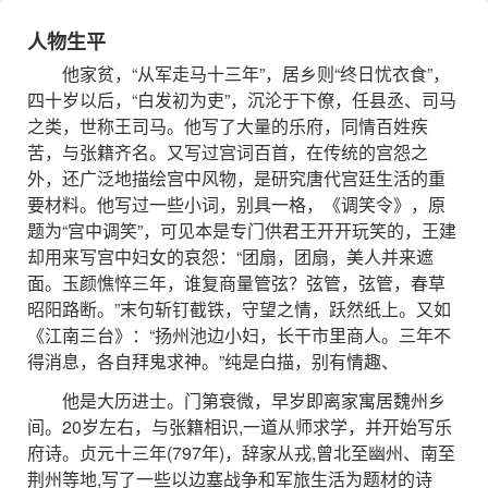
人物生平
他家贫，“从军走马十三年”，居乡则“终日忧衣食”，
四十岁以后，“白发初为吏”，沉沦于下僚，任县丞、司马
之类，世称王司马。他写了大量的乐府，同情百姓疾
苦，与张籍齐名。又写过宫词百首，在传统的宫怨之
外，还广泛地描绘宫中风物，是研究唐代宫廷生活的重
要材料。他写过一些小词，别具一格，《调笑令》，原
题为“宫中调笑”，可见本是专门供君王开开玩笑的，王建
却用来写宫中妇女的哀怨：“团扇，团扇，美人并来遮
面。玉颜憔悴三年，谁复商量管弦？弦管，弦管，春草
昭阳路断。”末句斩钉截铁，守望之情，跃然纸上。又如
《江南三台》：“扬州池边小妇，长干市里商人。三年不
得消息，各自拜鬼求神。”纯是白描，别有情趣、
他是大历进士。门第衰微，早岁即离家寓居魏州乡
间。20岁左右，与张籍相识,一道从师求学，并开始写乐
府诗。贞元十三年(797年)，辞家从戎,曾北至幽州、南至
荆州等地,写了一些以边塞战争和军旅生活为题材的诗