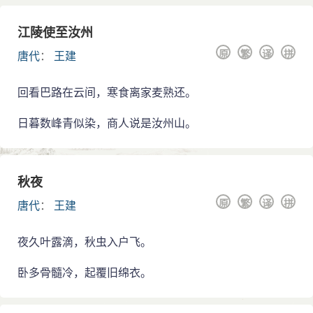
江陵使至汝州
原
繁
译
拼
唐代
：
王建
回看巴路在云间，寒食离家麦熟还。
日暮数峰青似染，商人说是汝州山。
秋夜
原
繁
译
拼
唐代
：
王建
夜久叶露滴，秋虫入户飞。
卧多骨髓冷，起覆旧绵衣。